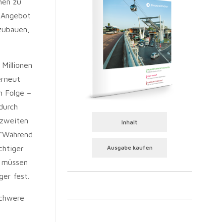
hen zu
s Angebot
szubauen,
Millionen
erneut
n Folge –
durch
 zweiten
Inhalt
 “Während
chtiger
Ausgabe kaufen
, müssen
er fest.
schwere