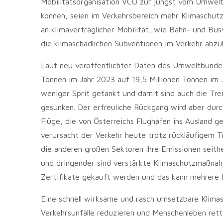
Mobilitätsorganisation VCÖ zur jüngst vom Umweltb
können, seien im Verkehrsbereich mehr Klimaschut
an klimaverträglicher Mobilität, wie Bahn- und Bu
die klimaschädlichen Subventionen im Verkehr abzu
Laut neu veröffentlichter Daten des Umweltbundes
Tonnen im Jahr 2023 auf 19,5 Millionen Tonnen im
weniger Sprit getankt und damit sind auch die Tre
gesunken. Der erfreuliche Rückgang wird aber durc
Flüge, die von Österreichs Flughäfen ins Ausland 
verursacht der Verkehr heute trotz rückläufigem T
die anderen großen Sektoren ihre Emissionen seithe
und dringender sind verstärkte Klimaschutzmaßnahm
Zertifikate gekauft werden und das kann mehrere M
Eine schnell wirksame und rasch umsetzbare Klima
Verkehrsunfälle reduzieren und Menschenleben rett