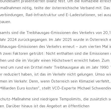
undesamt präsentierten Bilanz fest. Um die Klimaziele erreic
zmaßnahmen nötig, teilte der österreichische Verband mit. Da
sverbindungen, Rad-Infrastruktur und E-Ladestationen, sei au
bauen.
amts sind die Treibhausgas-Emissionen des Verkehrs von 20,1 
 Jahr 2024 zurückgegangen. Im Jahr 2025 wurde in Österreich 
ibhausgas-Emissionen des Verkehrs erneut – zum vierten Mal i
h zwei Faktoren getrübt: Nicht enthalten sind die Emissionen 
gehen und die im Vorjahr einen Höchstwert erreicht haben. Zum
rend um rund ein Drittel mehr Treibhausgase als im Jahr 1990.
r reduziert haben, ist das im Verkehr nicht gelungen. Umso wi
en im Verkehr. Denn, wenn Österreich sein Klimaziel verfehlt
illiarden Euro kosten”, stellt VCÖ-Experte Michael Schwending
schutz-Maßnahme sind niedrigere Tempolimits, die zusätzlich 
en. Darüber hinaus ist das Angebot an öffentlichen