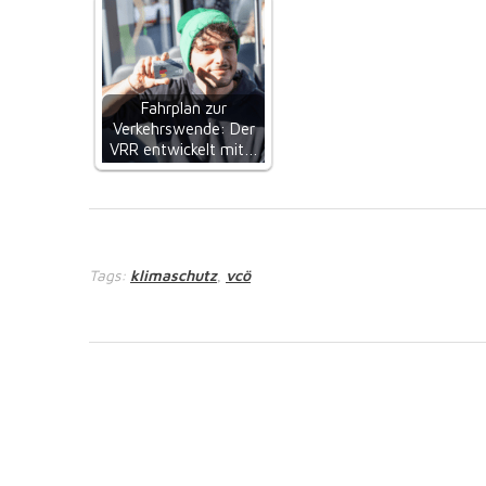
Fahrplan zur
Verkehrswende: Der
VRR entwickelt mit…
Tags:
klimaschutz
vcö
,