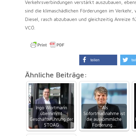
Verkehrsverbindungen verstärkt auszubauen, ebens
sind die klimaschädlichen Förderungen im Verkehr
Diesel, rasch abzubauen und gleichzeitig Anreize fü
VCÖ.
teilen
twi
Ähnliche Beiträge:
Ingo Wortmann
"Als
übernimmt
Sofortmaßnahme ist
Geschäftsführung der
die auskömmliche
STOAG
Förderung…