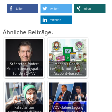
teilen
twittern
teilen
mitteilen
Ähnliche Beiträge:
Städtetag fordert
Mehr als Check-
Modernisierungspaket
in/Check-out: Warum
für den ÖPNV
Account-based…
Fahrplan zur
VDV-Jahrestagung