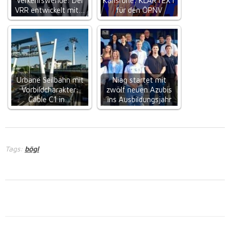
Verkehrswende: Der
Karlsruhe: KLARTEXT
VRR entwickelt mit…
für den ÖPNV
Urbane Seilbahn mit
Niag startet mit
Vorbildcharakter:
zwölf neuen Azubis
Câble C1 in…
ins Ausbildungsjahr
Tags:
bögl