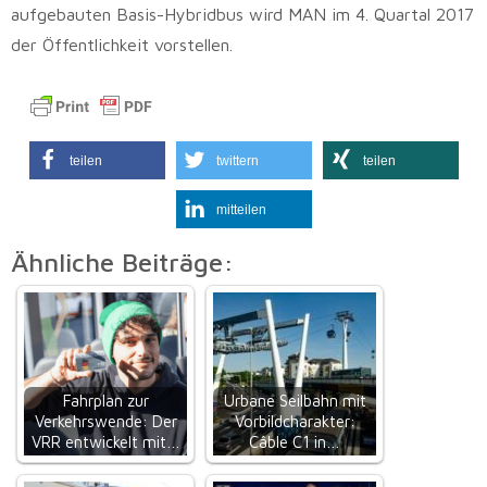
aufgebauten Basis-Hybridbus wird MAN im 4. Quartal 2017
der Öffentlichkeit vorstellen.
teilen
twittern
teilen
mitteilen
Ähnliche Beiträge:
Fahrplan zur
Urbane Seilbahn mit
Verkehrswende: Der
Vorbildcharakter:
VRR entwickelt mit…
Câble C1 in…