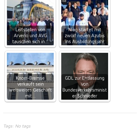
Leitstellen von
Niag startet mit
Arverio und AVG
zwölf neuen Azubis
tauschen sich in…
ins Ausbildungsjahr
Knorr-Bremse
GDL zur Entlassung
verkauft sein
von
weltweites Geschäft
Bundesverkehrsminist
mit…
er Schnieder
Tags: No tags