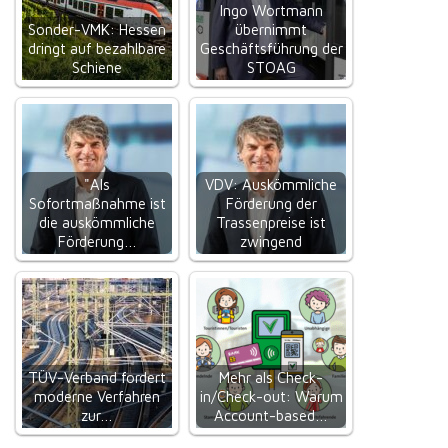
Ingo Wortmann
Sonder-VMK: Hessen
übernimmt
dringt auf bezahlbare
Geschäftsführung der
Schiene
STOAG
"Als
VDV: Auskömmliche
Sofortmaßnahme ist
Förderung der
die auskömmliche
Trassenpreise ist
Förderung…
zwingend
TÜV-Verband fordert
Mehr als Check-
moderne Verfahren
in/Check-out: Warum
zur…
Account-based…