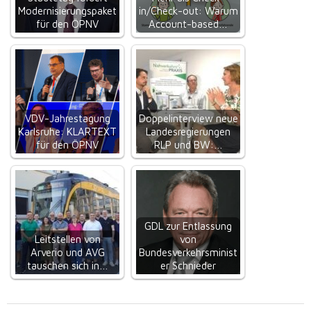
Modernisierungspaket
in/Check-out: Warum
für den ÖPNV
Account-based…
VDV-Jahrestagung
Doppelinterview neue
Karlsruhe: KLARTEXT
Landesregierungen
für den ÖPNV
RLP und BW:…
GDL zur Entlassung
Leitstellen von
von
Arverio und AVG
Bundesverkehrsminist
tauschen sich in…
er Schnieder