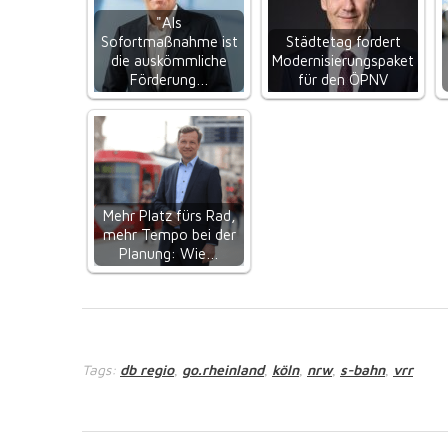
"Als
Sofortmaßnahme ist
Städtetag fordert
die auskömmliche
Modernisierungspaket
Förderung…
für den ÖPNV
Mehr Platz fürs Rad,
mehr Tempo bei der
Planung: Wie…
Tags:
db regio
go.rheinland
köln
nrw
s-bahn
vrr
,
,
,
,
,