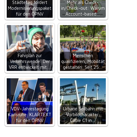
Städtetag fordert
Mehr als Check-
Modernisierungspaket
in/Check-out: Warum
für den ÖPNV
Account-based…
Fahrplan zur
Menschen
Verkehrswende: Der
qualifizieren, Mobilität
VRR entwickelt mit…
gestalten: Seit 25…
VDV-Jahrestagung
Urbane Seilbahn mit
Karlsruhe: KLARTEXT
Vorbildcharakter:
für den ÖPNV
Câble C1 in…