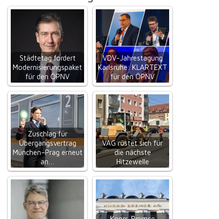
Städtetag fordert
VDV-Jahrestagung
Modernisierungspaket
Karlsruhe: KLARTEXT
für den ÖPNV
für den ÖPNV
Zuschlag für
Übergangsvertrag
VAG rüstet sich für
München–Prag erneut
die nächste
an…
Hitzewelle
Knorr-Bremse