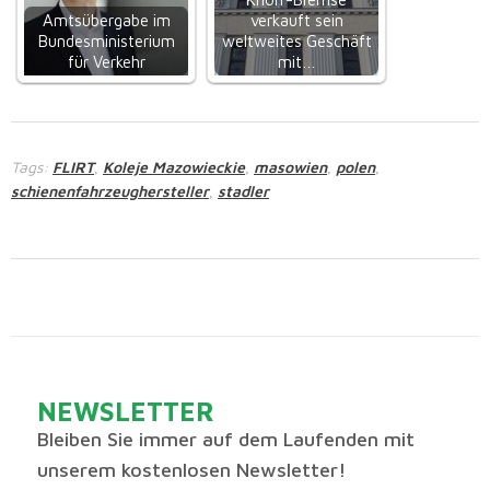
Amtsübergabe im
verkauft sein
Bundesministerium
weltweites Geschäft
für Verkehr
mit…
Tags:
FLIRT
Koleje Mazowieckie
masowien
polen
,
,
,
,
schienenfahrzeughersteller
stadler
,
NEWSLETTER
Bleiben Sie immer auf dem Laufenden mit
unserem kostenlosen Newsletter!