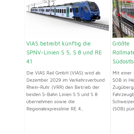
VIAS betreibt künftig die
Größte
SPNV-Linien S 5, S 8 und RE
Rollmat
41
Südostb
Die VIAS Rail GmbH (VIAS) wird ab
Mit einer
Dezember 2029 im Verkehrsverbund
SOB in He
Rhein-Ruhr (VRR) den Betrieb der
Zugüberga
beiden S-Bahn Linien S 5 und S 8
Fahrzeugb
übernehmen sowie die
Schweizer
Regionalexpresslinie RE 4...
(SOB) pünk