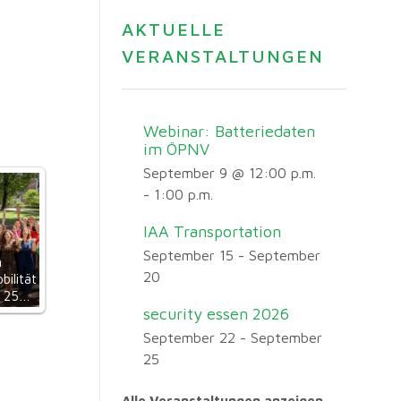
AKTUELLE
VERANSTALTUNGEN
Webinar: Batteriedaten
im ÖPNV
September 9 @ 12:00 p.m.
-
1:00 p.m.
IAA Transportation
September 15
-
September
n
20
bilität
t 25…
security essen 2026
September 22
-
September
25
Alle Veranstaltungen anzeigen