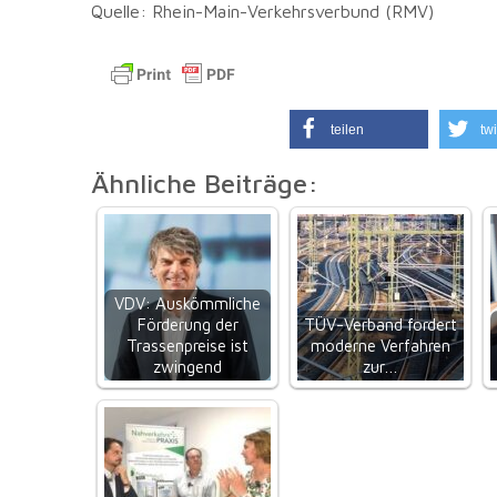
Quelle: Rhein-Main-Verkehrsverbund (RMV)
teilen
twi
Ähnliche Beiträge:
VDV: Auskömmliche
Förderung der
TÜV-Verband fordert
Trassenpreise ist
moderne Verfahren
zwingend
zur…