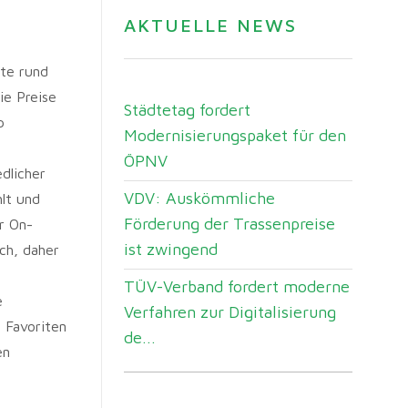
AKTUELLE NEWS
ste rund
ie Preise
Städtetag fordert
p
Modernisierungspaket für den
ÖPNV
dlicher
VDV: Auskömmliche
lt und
Förderung der Trassenpreise
r On-
ist zwingend
ch, daher
TÜV-Verband fordert moderne
e
Verfahren zur Digitalisierung
 Favoriten
de...
en