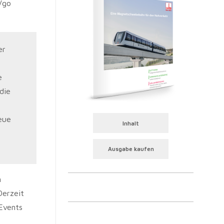
Vgo
er
e
die
eue
Inhalt
Ausgabe kaufen
n
Derzeit
 Events