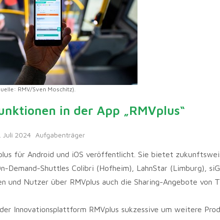
uelle: RMV/Sven Moschitz).
unktionen in der App „RMVplus“
. Juli 2024
Aufgabenträger
us für Android und iOS veröffentlicht. Sie bietet zukunftswe
-Demand-Shuttles Colibri (Hofheim), LahnStar (Limburg), siG
nen und Nutzer über RMVplus auch die Sharing-Angebote von 
er Innovationsplattform RMVplus sukzessive um weitere Pro