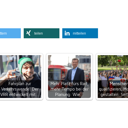
ttern
teilen
mitteilen
Fahrplan zur
Mehr Platz fürs Rad,
Mensche
Verkehrswende: Der
mehr Tempo bei der
qualifizieren, Mo
VRR entwickelt mit…
Planung: Wie…
gestalten: Sei