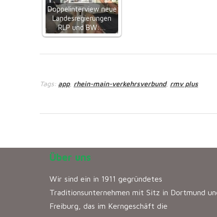
Doppelinterview neue
Landesregierungen
RLP und BW:…
Tags:
app
rhein-main-verkehrsverbund
rmv plus
,
,
Über uns
Wir sind ein in 1911 gegründetes
Traditionsunternehmen mit Sitz in Dortmund un
Freiburg, das im Kerngeschäft die