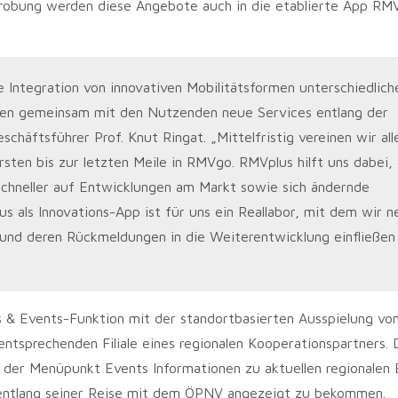
rprobung werden diese Angebote auch in die etablierte App RM
 Integration von innovativen Mobilitätsformen unterschiedlich
en gemeinsam mit den Nutzenden neue Services entlang der
häftsführer Prof. Knut Ringat. „Mittelfristig vereinen wir all
sten bis zur letzten Meile in RMVgo. RMVplus hilft uns dabei, 
chneller auf Entwicklungen am Markt sowie sich ändernde
 als Innovations-App ist für uns ein Reallabor, mit dem wir n
und deren Rückmeldungen in die Weiterentwicklung einfließen
 & Events-Funktion mit der standortbasierten Ausspielung vo
entsprechenden Filiale eines regionalen Kooperationspartners. 
m der Menüpunkt Events Informationen zu aktuellen regionalen
 entlang seiner Reise mit dem ÖPNV angezeigt zu bekommen.