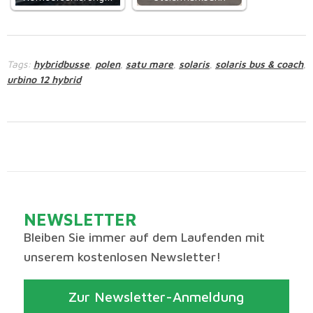
Tags:
hybridbusse
polen
satu mare
solaris
solaris bus & coach
,
,
,
,
,
urbino 12 hybrid
NEWSLETTER
Bleiben Sie immer auf dem Laufenden mit
unserem kostenlosen Newsletter!
Zur Newsletter-Anmeldung