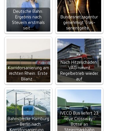
Deutsche Bahn:
Ergebnis nach
Bundesnetzagentur
Steuern erstmals
ge­neh­migt Tras­
seit…
senent­gel­te…
Nach Hitzeschäden:
Korridorsanierung am
VAG nimmt
rechten Rhein: Erste
Regelbetrieb wieder
Bilanz…
auf
IVECO Bus liefert 23
Bahnstrecke Hamburg
neue Crossway-
– Berlin nach
Busse an
Korridorsanierung…
Steiermarkbahn