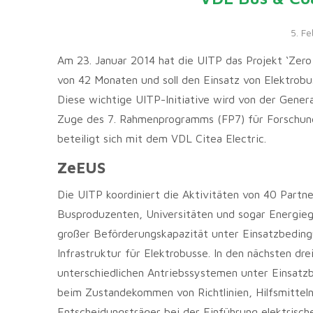
5. F
Am 23. Januar 2014 hat die UITP das Projekt ‘Zero
von 42 Monaten und soll den Einsatz von Elektrobu
Diese wichtige UITP-Initiative wird von der Gener
Zuge des 7. Rahmenprogramms (FP7) für Forschung
beteiligt sich mit dem VDL Citea Electric.
ZeEUS
Die UITP koordiniert die Aktivitäten von 40 Part
Busproduzenten, Universitäten und sogar Energiege
großer Beförderungskapazität unter Einsatzbeding
Infrastruktur für Elektrobusse. In den nächsten dre
unterschiedlichen Antriebssystemen unter Einsatz
beim Zustandekommen von Richtlinien, Hilfsmitteln
Entscheidungsträger bei der Einführung elektrisc