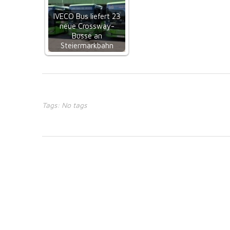
IVECO Bus liefert 23
neue Crossway-
Busse an
Steiermarkbahn
Tags: No tags