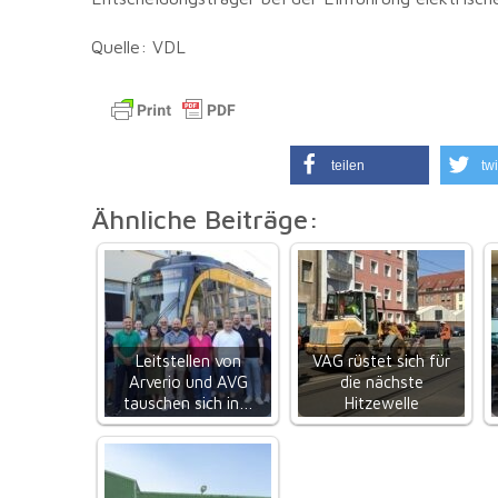
Quelle: VDL
teilen
twi
Ähnliche Beiträge:
Leitstellen von
VAG rüstet sich für
Arverio und AVG
die nächste
tauschen sich in…
Hitzewelle