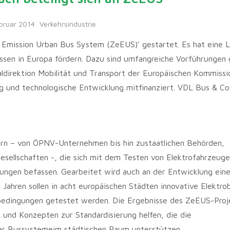
ebruar 2014
Verkehrsindustrie
 Emission Urban Bus System (ZeEUS)’ gestartet. Es hat eine L
ssen in Europa fördern. Dazu sind umfangreiche Vorführungen 
aldirektion Mobilität und Transport der Europäischen Kommissi
 und technologische Entwicklung mitfinanziert. VDL Bus & Co
nern – von ÖPNV-Unternehmen bis hin zustaatlichen Behörden,
sellschaften -, die sich mit dem Testen von Elektrofahrzeuge
ungen befassen. Gearbeitet wird auch an der Entwicklung ein
i Jahren sollen in acht europäischen Städten innovative Elektro
bedingungen getestet werden. Die Ergebnisse des ZeEUS-Proje
 und Konzepten zur Standardisierung helfen, die die
her Bussystemeim städtischen Raum unterstützen.