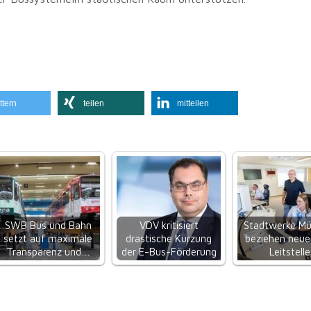
ttern
teilen
mitteilen
SWB Bus und Bahn
VDV kritisiert
Stadtwerke Mü
setzt auf maximale
drastische Kürzung
beziehen neue
Transparenz und…
der E-Bus-Förderung
Leitstelle