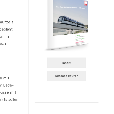
aufzeit
geplant.
on im
ach
Inhalt
Ausgabe kaufen
n mit
er Lade-
busse mit
kts sollen