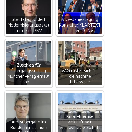
Städtetag fordert
VDV-Jahrestagung
Modernisierungspaket
Karlsruhe: KLARTEXT
für den ÖPNV
für den ÖPNV
Zuschlag für
Übergangsvertrag
VAG rüstet sich für
München–Prag erneut
die nächste
an…
Hitzewelle
Knorr-Bremse
Amtsübergabe im
verkauft sein
Bundesministerium
weltweites Geschäft