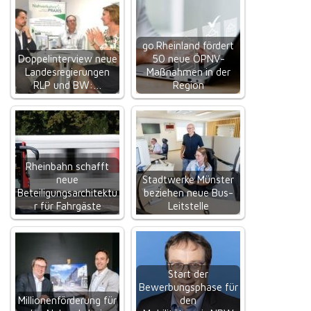
go.Rheinland fördert
Doppelinterview neue
50 neue ÖPNV-
Landesregierungen
Maßnahmen in der
RLP und BW:…
Region
Rheinbahn schafft
neue
Stadtwerke Münster
Beteiligungsarchitektu
beziehen neue Bus-
r für Fahrgäste
Leitstelle
Start der
Bewerbungsphase für
Millionenförderung für
den