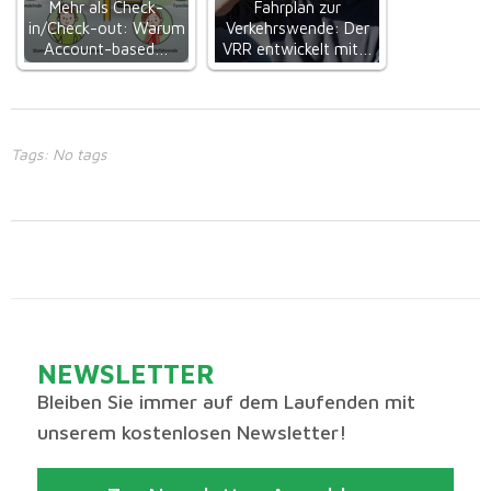
Mehr als Check-
Fahrplan zur
in/Check-out: Warum
Verkehrswende: Der
Account-based…
VRR entwickelt mit…
Tags: No tags
NEWSLETTER
Bleiben Sie immer auf dem Laufenden mit
unserem kostenlosen Newsletter!