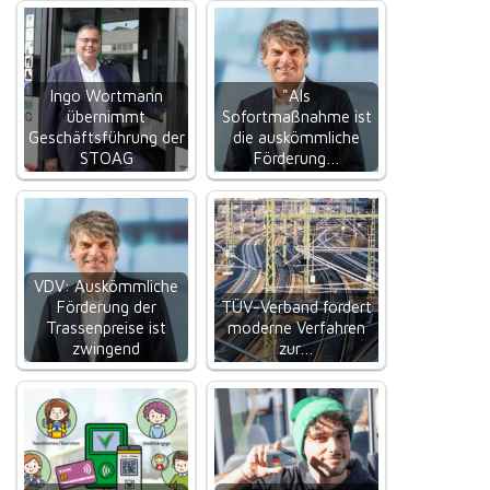
Ingo Wortmann
"Als
übernimmt
Sofortmaßnahme ist
Geschäftsführung der
die auskömmliche
STOAG
Förderung…
VDV: Auskömmliche
Förderung der
TÜV-Verband fordert
Trassenpreise ist
moderne Verfahren
zwingend
zur…