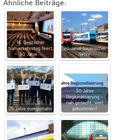
Ähnliche Beiträge:
16. Deutscher
Nahverkehrstag feiert
30 Jahre bayerischer
30 Jahre…
SPNV
30 Jahre
Regionalisierung –
nah gedacht, weit
25 Jahre euregiobahn
gekommen?