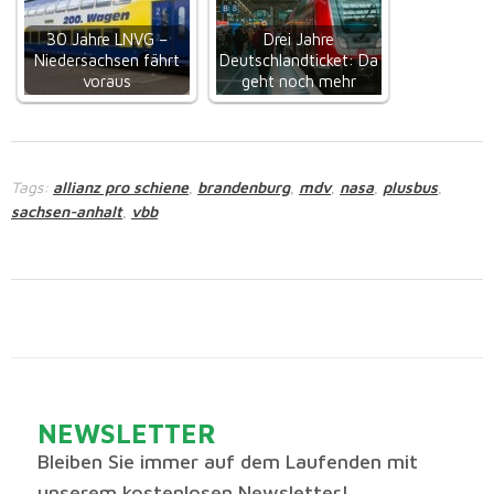
30 Jahre LNVG –
Drei Jahre
Niedersachsen fährt
Deutschlandticket: Da
voraus
geht noch mehr
Tags:
allianz pro schiene
brandenburg
mdv
nasa
plusbus
,
,
,
,
,
sachsen-anhalt
vbb
,
NEWSLETTER
Bleiben Sie immer auf dem Laufenden mit
unserem kostenlosen Newsletter!