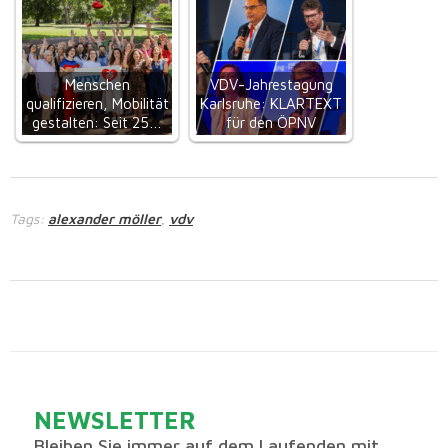
Menschen
VDV-Jahrestagung
qualifizieren, Mobilität
Karlsruhe: KLARTEXT
gestalten: Seit 25…
für den ÖPNV
Tags:
alexander möller
vdv
,
NEWSLETTER
Bleiben Sie immer auf dem Laufenden mit