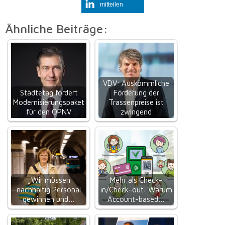
mitteilen
Ähnliche Beiträge:
VDV: Auskömmliche
Städtetag fordert
Förderung der
Modernisierungspaket
Trassenpreise ist
für den ÖPNV
zwingend
„Wir müssen
Mehr als Check-
nachhaltig Personal
in/Check-out: Warum
gewinnen und…
Account-based…