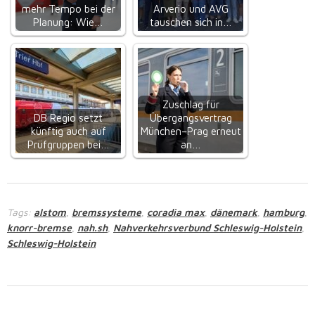
mehr Tempo bei der
Arverio und AVG
Planung: Wie…
tauschen sich in…
Zuschlag für
DB Regio setzt
Übergangsvertrag
künftig auch auf
München–Prag erneut
Prüfgruppen bei…
an…
Tags:
alstom
bremssysteme
coradia max
dänemark
hamburg
,
,
,
,
,
knorr-bremse
nah.sh
Nahverkehrsverbund Schleswig-Holstein
,
,
,
Schleswig-Holstein