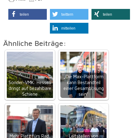
teilen
twittern
teilen
mitteilen
Ähnliche Beiträge:
„Die Max-Plattform
Sonder-VMK: Hessen
kann Bestandteil
dringt auf bezahlbare
einer Gesamtlösung
Schiene
sein“
Mehr Platz fürs Rad,
Leitstellen von