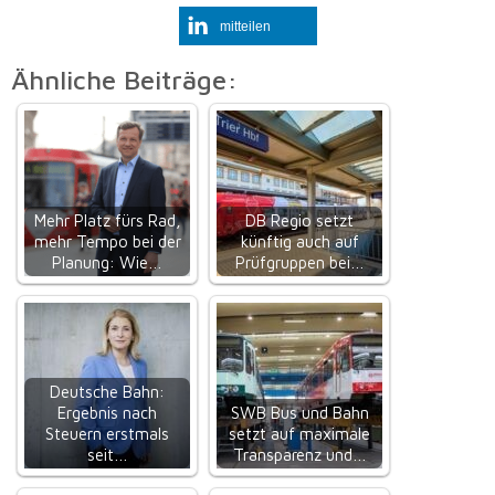
mitteilen
Ähnliche Beiträge:
Mehr Platz fürs Rad,
DB Regio setzt
mehr Tempo bei der
künftig auch auf
Planung: Wie…
Prüfgruppen bei…
Deutsche Bahn:
Ergebnis nach
SWB Bus und Bahn
Steuern erstmals
setzt auf maximale
seit…
Transparenz und…