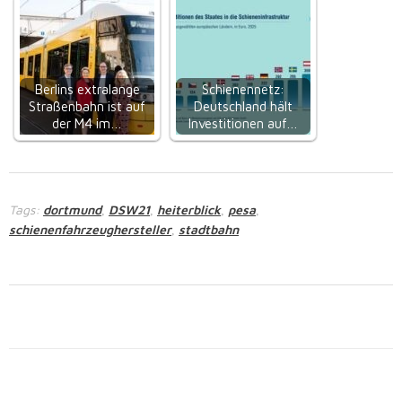
Berlins extralange
Schienennetz:
Straßenbahn ist auf
Deutschland hält
der M4 im…
Investitionen auf…
Tags:
dortmund
DSW21
heiterblick
pesa
,
,
,
,
schienenfahrzeughersteller
stadtbahn
,