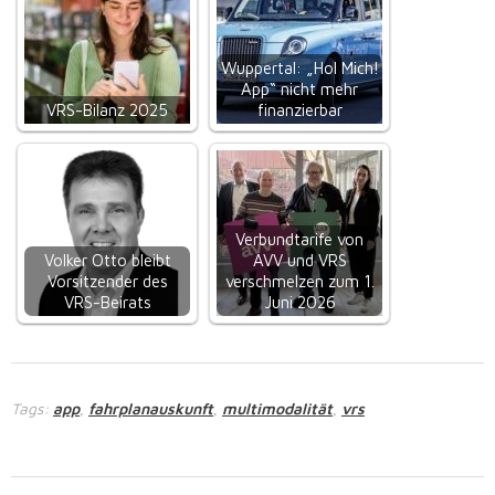
Wuppertal: „Hol Mich!
App“ nicht mehr
VRS-Bilanz 2025
finanzierbar
Verbundtarife von
Volker Otto bleibt
AVV und VRS
Vorsitzender des
verschmelzen zum 1.
VRS-Beirats
Juni 2026
Tags:
app
fahrplanauskunft
multimodalität
vrs
,
,
,