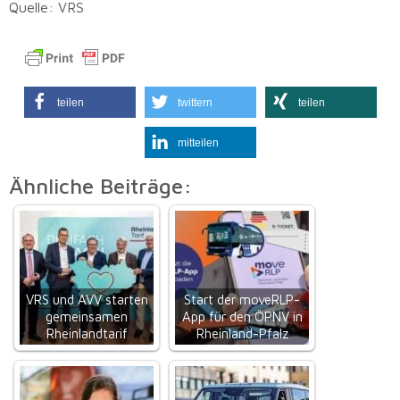
Quelle: VRS
teilen
twittern
teilen
mitteilen
Ähnliche Beiträge:
VRS und AVV starten
Start der moveRLP-
gemeinsamen
App für den ÖPNV in
Rheinlandtarif
Rheinland-Pfalz