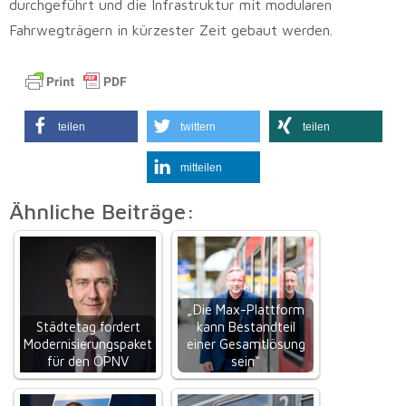
durchgeführt und die Infrastruktur mit modularen
Fahrwegträgern in kürzester Zeit gebaut werden.
teilen
twittern
teilen
mitteilen
Ähnliche Beiträge:
„Die Max-Plattform
Städtetag fordert
kann Bestandteil
Modernisierungspaket
einer Gesamtlösung
für den ÖPNV
sein“