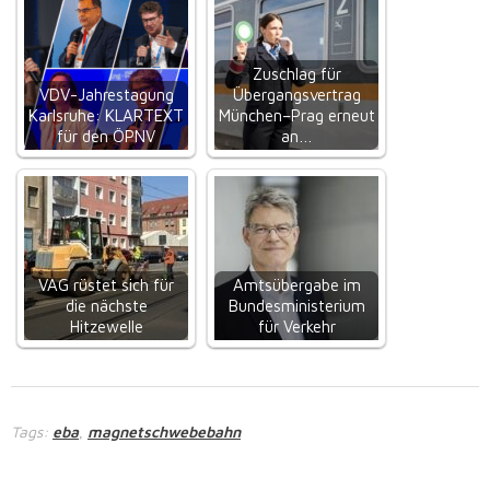
Zuschlag für
VDV-Jahrestagung
Übergangsvertrag
Karlsruhe: KLARTEXT
München–Prag erneut
für den ÖPNV
an…
VAG rüstet sich für
Amtsübergabe im
die nächste
Bundesministerium
Hitzewelle
für Verkehr
Tags:
eba
magnetschwebebahn
,