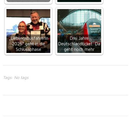
„LieblingsbusfahrerIn
Drei Jahre
2026“ geht in die
Deutschlandticket: Da
Schlussphase
geht noch mehr
Tags: No tags