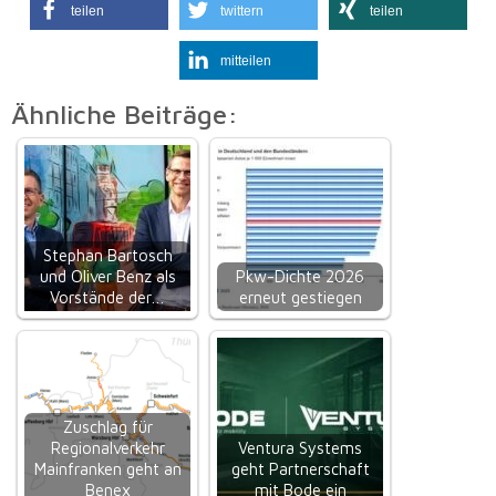
teilen
twittern
teilen
mitteilen
Ähnliche Beiträge:
Stephan Bartosch
und Oliver Benz als
Pkw-Dichte 2026
Vorstände der…
erneut gestiegen
Zuschlag für
Regionalverkehr
Ventura Systems
Mainfranken geht an
geht Partnerschaft
Benex
mit Bode ein