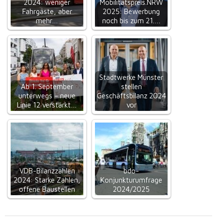
2024: weniger
Mobilitätspreis.NRW
Fahrgäste, aber
2025: Bewerbung
mehr…
noch bis zum 21.…
Stadtwerke Münster
Ab 1. September
stellen
unterwegs – neue
Geschäftsbilanz 2024
Linie 12 verstärkt…
vor
VDB-Bilanzzahlen
bdo-
2024: Starke Zahlen,
Konjunkturumfrage
offene Baustellen
2024/2025