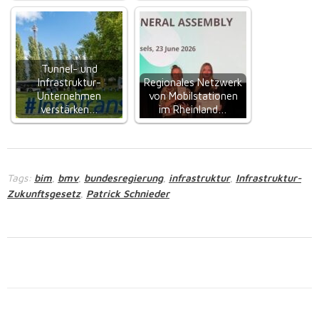
Tunnel- und
Infrastruktur-
Regionales Netzwerk
Unternehmen
von Mobilstationen
verstärken…
im Rheinland…
Tags:
bim
bmv
bundesregierung
infrastruktur
Infrastruktur-
,
,
,
,
Zukunftsgesetz
Patrick Schnieder
,