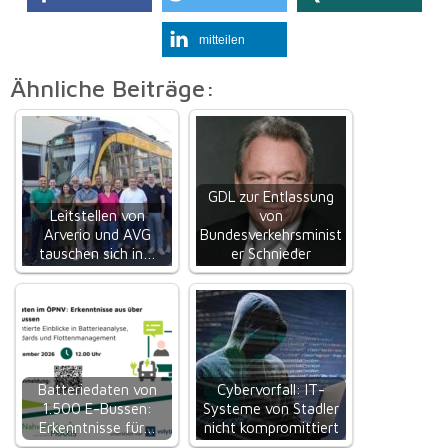
mitteilen
Ähnliche Beiträge:
GDL zur Entlassung
Leitstellen von
von
Arverio und AVG
Bundesverkehrsminist
tauschen sich in…
er Schnieder
Batteriedaten von
Cybervorfall: IT-
1.500 E-Bussen:
Systeme von Stadler
Erkenntnisse für…
nicht kompromittiert