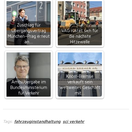
Zuschlag für
Übergangsvertrag
VAG rüstet sich für
München–Prag erneut
die nächste
an…
Hitzewelle
Knorr-Bremse
Amtsübergabe im
verkauft sein
Bundesministerium
weltweites Geschäft
für Verkehr
mit…
Tags:
fahrzeuginstandhaltung
sci verkehr
,