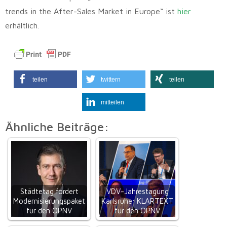
trends in the After-Sales Market in Europe“ ist
hier
erhältlich.
teilen
twittern
teilen
mitteilen
Ähnliche Beiträge:
Städtetag fordert
VDV-Jahrestagung
Modernisierungspaket
Karlsruhe: KLARTEXT
für den ÖPNV
für den ÖPNV