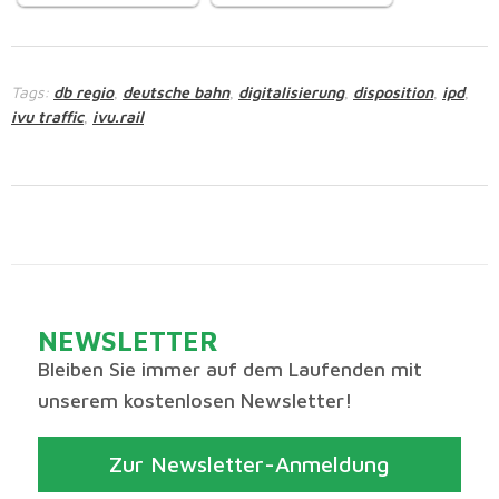
Tags:
db regio
deutsche bahn
digitalisierung
disposition
ipd
,
,
,
,
,
ivu traffic
ivu.rail
,
NEWSLETTER
Bleiben Sie immer auf dem Laufenden mit
unserem kostenlosen Newsletter!
Zur Newsletter-Anmeldung