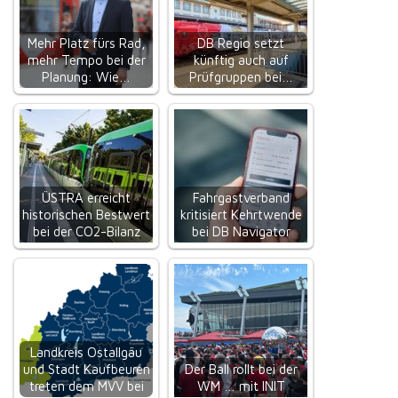
Mehr Platz fürs Rad,
DB Regio setzt
mehr Tempo bei der
künftig auch auf
Planung: Wie…
Prüfgruppen bei…
ÜSTRA erreicht
Fahrgastverband
historischen Bestwert
kritisiert Kehrtwende
bei der CO2-Bilanz
bei DB Navigator
Landkreis Ostallgäu
und Stadt Kaufbeuren
Der Ball rollt bei der
treten dem MVV bei
WM … mit INIT