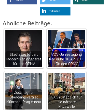
teilen
twittern
teilen
mitteilen
Ähnliche Beiträge:
Städtetag fordert
VDV-Jahrestagung
Modernisierungspaket
Karlsruhe: KLARTEXT
für den ÖPNV
für den ÖPNV
Zuschlag für
Übergangsvertrag
VAG rüstet sich für
München–Prag erneut
die nächste
an…
Hitzewelle