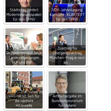
Städtetag fordert
VDV-Jahrestagung
Modernisierungspaket
Karlsruhe: KLARTEXT
für den ÖPNV
für den ÖPNV
Zuschlag für
Doppelinterview neue
Übergangsvertrag
Landesregierungen
München–Prag erneut
RLP und BW:…
an…
VAG rüstet sich für
Amtsübergabe im
die nächste
Bundesministerium
Hitzewelle
für Verkehr