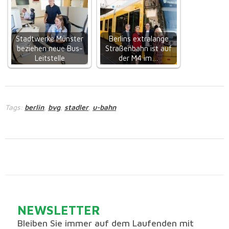
Stadtwerke Münster
Berlins extralange
beziehen neue Bus-
Straßenbahn ist auf
Leitstelle
der M4 im…
Tags:
berlin
bvg
stadler
u-bahn
,
,
,
NEWSLETTER
Bleiben Sie immer auf dem Laufenden mit