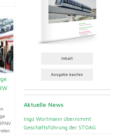
Inhalt
Ausgabe kaufen
ige
NRW
Aktuelle News
en
ige
Ingo Wortmann übernimmt
 ÖPNV
Geschäftsführung der STOAG
enden