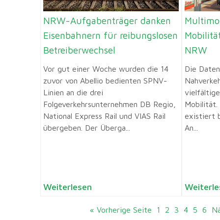
NRW-Aufgabenträger danken
Multimo
Eisenbahnern für reibungslosen
Mobilit
Betreiberwechsel
NRW
Vor gut einer Woche wurden die 14
Die Daten
zuvor von Abellio bedienten SPNV-
Nahverkeh
Linien an die drei
vielfälti
Folgeverkehrsunternehmen DB Regio,
Mobilität
National Express Rail und VIAS Rail
existiert 
übergeben. Der Überga...
An...
Weiterlesen
Weiterle
« Vorherige Seite
1
2
3
4
5
6
Nä