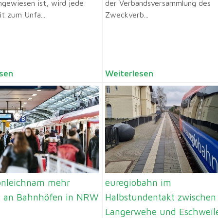
ngewiesen ist, wird jede
der Verbandsversammlung des
t zum Unfa...
Zweckverb...
sen
Weiterlesen
onleichnam mehr
euregiobahn im
l an Bahnhöfen in NRW
Halbstundentakt zwischen
Langerwehe und Eschweil