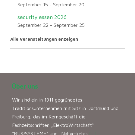
September 15
-
September 20
security essen 2026
September 22
-
September 25
Alle Veranstaltungen anzeigen
Über uns
Wir sind ein in 1911 gegründetes
Traditionsunternehmen mit Sitz in Dortmund und
Freiburg, das im Kerngeschäft die
Fachzeitschriften „ElektroWirtschaft“
“BUS/SYSTEME” und „Nahverkehrs
[…]