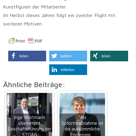
Kunstfiguren der Mitarbeiter.
Im Herbst dieses Jahres folgt ein zweiter Flight mit
weiteren Motiven.
teilen
twittern
teilen
mitteilen
Ähnliche Beiträge:
Ingo Wortmann
"Als
übernimmt
Sofortmaßnahme ist
Geschäftsführung der
die auskömmliche
STOAG
Förderung…