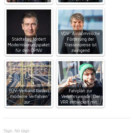
VDV: Auskömmliche
Städtetag fordert
Förderung der
Modernisierungspaket
Trassenpreise ist
für den ÖPNV
zwingend
TÜV-Verband fordert
Fahrplan zur
moderne Verfahren
Verkehrswende: Der
zur…
VRR entwickelt mit…
Tags: No tags