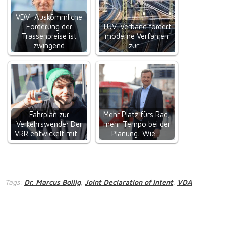
VDV: Auskömmliche
Förderung der
TÜV-Verband fordert
Trassenpreise ist
moderne Verfahren
zwingend
zur…
Fahrplan zur
Mehr Platz fürs Rad,
Verkehrswende: Der
mehr Tempo bei der
VRR entwickelt mit…
Planung: Wie…
Tags:
Dr. Marcus Bollig
Joint Declaration of Intent
VDA
,
,