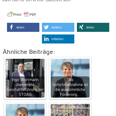
teilen
twittern
teilen
mitteilen
Ähnliche Beiträge:
Ingo Wortmann
"Als
übernimmt
Sofortmaßnahme ist
Geschäftsführung der
die auskömmliche
STOAG
Förderung…