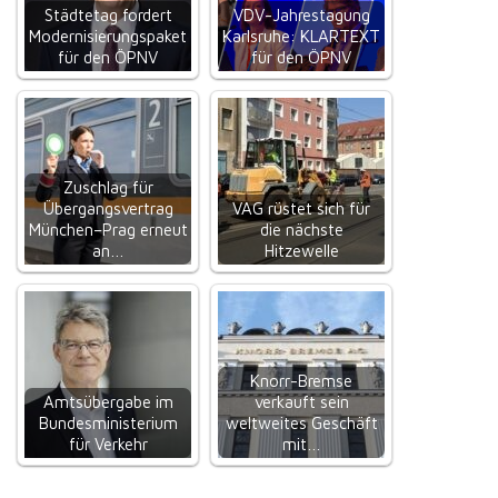
Städtetag fordert
VDV-Jahrestagung
Modernisierungspaket
Karlsruhe: KLARTEXT
für den ÖPNV
für den ÖPNV
Zuschlag für
Übergangsvertrag
VAG rüstet sich für
München–Prag erneut
die nächste
an…
Hitzewelle
Knorr-Bremse
Amtsübergabe im
verkauft sein
Bundesministerium
weltweites Geschäft
für Verkehr
mit…