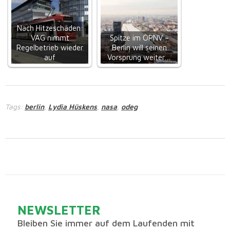
Nach Hitzeschäden:
VAG nimmt
Spitze im ÖPNV –
Regelbetrieb wieder
Berlin will seinen
auf
Vorsprung weiter…
Tags:
berlin
Lydia Hüskens
nasa
odeg
,
,
,
NEWSLETTER
Bleiben Sie immer auf dem Laufenden mit