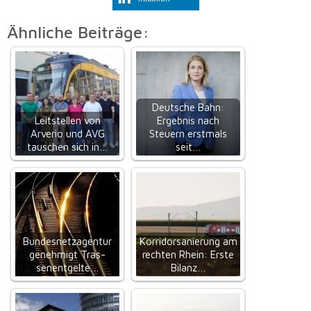
Ähnliche Beiträge:
Deutsche Bahn:
Leitstellen von
Ergebnis nach
Arverio und AVG
Steuern erstmals
tauschen sich in…
seit…
Bundesnetzagentur
Korridorsanierung am
ge­neh­migt Tras­
rechten Rhein: Erste
senent­gel­te…
Bilanz…