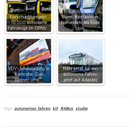
Forschungsprojekt:
Bonn: Kostenloser
10.000 autonome
Nahverkehr bis Ende
Fahrzeuge im ÖPNV…
Juni
VDV-Jahrestagung in
MAN setzt für das
Karlsruhe: Das
autonome Fahren
Rennen ums…
jetzt auf Adastec
Tags:
autonomes fahren
kit
RABus
studie
,
,
,