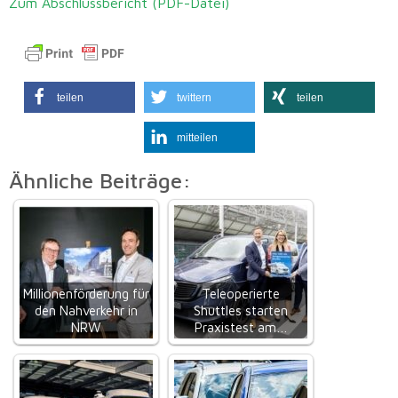
Zum Abschlussbericht (PDF-Datei)
teilen
twittern
teilen
mitteilen
Ähnliche Beiträge:
Millionenförderung für
Teleoperierte
den Nahverkehr in
Shuttles starten
NRW
Praxistest am…