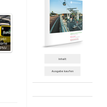
jekt:
nome
 ÖPNV…
Inhalt
Ausgabe kaufen