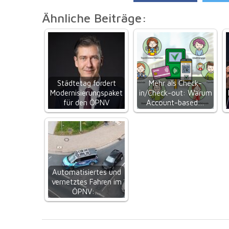
Ähnliche Beiträge:
Städtetag fordert
Mehr als Check-
Modernisierungspaket
in/Check-out: Warum
für den ÖPNV
Account-based…
Automatisiertes und
vernetztes Fahren im
ÖPNV:…