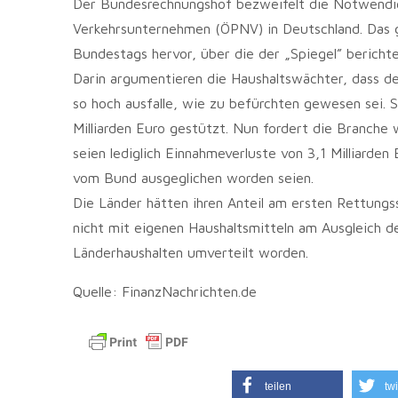
Der Bundesrechnungshof bezweifelt die Notwendigk
Verkehrsunternehmen (ÖPNV) in Deutschland. Das g
Bundestags hervor, über die der „Spiegel” berichte
Darin argumentieren die Haushaltswächter, dass d
so hoch ausfalle, wie zu befürchten gewesen sei. 
Milliarden Euro gestützt. Nun fordert die Branche 
seien lediglich Einnahmeverluste von 3,1 Milliarde
vom Bund ausgeglichen worden seien.
Die Länder hätten ihren Anteil am ersten Rettungss
nicht mit eigenen Haushaltsmitteln am Ausgleich der
Länderhaushalten umverteilt worden.
Quelle: FinanzNachrichten.de
teilen
twi