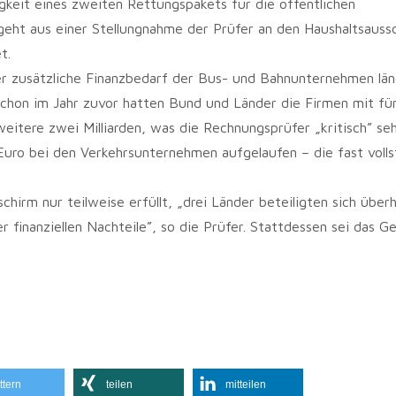
eit eines zweiten Rettungspakets für die öffentlichen
eht aus einer Stellungnahme der Prüfer an den Haushaltsauss
t.
er zusätzliche Finanzbedarf der Bus- und Bahnunternehmen län
Schon im Jahr zuvor hatten Bund und Länder die Firmen mit fü
weitere zwei Milliarden, was die Rechnungsprüfer „kritisch” se
n Euro bei den Verkehrsunternehmen aufgelaufen – die fast volls
chirm nur teilweise erfüllt, „drei Länder beteiligten sich über
 finanziellen Nachteile”, so die Prüfer. Stattdessen sei das Ge
ttern
teilen
mitteilen