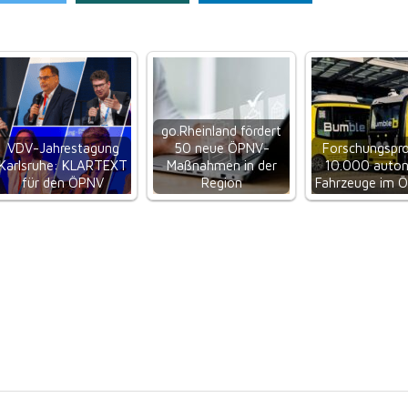
go.Rheinland fördert
VDV-Jahrestagung
50 neue ÖPNV-
Forschungspro
Karlsruhe: KLARTEXT
Maßnahmen in der
10.000 auto
für den ÖPNV
Region
Fahrzeuge im