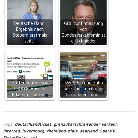
Deutsche Bahn:
GDL zur Entlassung
Ergebnis nach
von
Steuern erstmals
Bundesverkehrsminist
seit…
er Schnieder
Batteriedaten von
SWB Bus und Bahn
1.500 E-Bussen:
setzt auf maximale
Erkenntnisse für…
Transparenz und…
Tags:
deutschlandticket
grenzüberschreitender verkehr
,
,
interreg
luxemburg
rheinland-pfalz
saarland
SaarVV
,
,
,
,
,
TicketDeLux
vrt
,