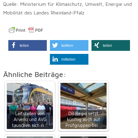
Quelle: Ministerium für Klimaschutz, Umwelt, Energie und
Mobilität des Landes Rheinland-Pfalz
teilen
twittern
teilen
mitteilen
Ähnliche Beiträge:
Leitstellen von
DB Regio setzt
Arverio und AVG
künftig auch auf
tauschen sich in…
Prüfgruppen bei…