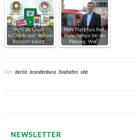
Mehr als Check-
Mehr Platz fürs Rad,
in/Check-out: Warum
mehr Tempo bei der
Account-based…
Planung: Wie…
Tags:
berlin
brandenburg
flughafen
vbb
,
,
,
NEWSLETTER