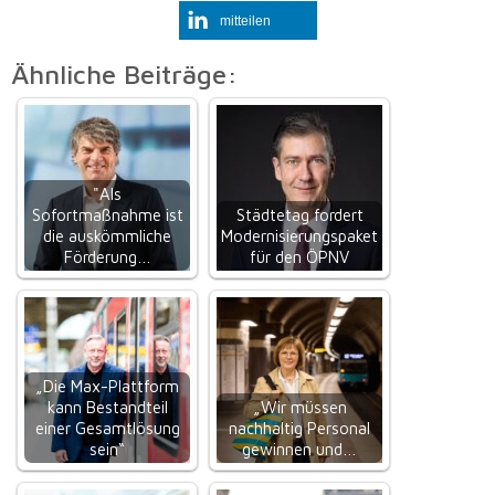
mitteilen
Ähnliche Beiträge:
"Als
Sofortmaßnahme ist
Städtetag fordert
die auskömmliche
Modernisierungspaket
Förderung…
für den ÖPNV
„Die Max-Plattform
kann Bestandteil
„Wir müssen
einer Gesamtlösung
nachhaltig Personal
sein“
gewinnen und…