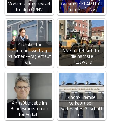
Modernisierungspaket
Karlsruhe: KLARTEXT
für den ÖPNV
für den ÖPNV
Zuschlag für
Übergangsvertrag
VAG rüstet sich für
München–Prag erneut
die nächste
an…
Hitzewelle
Knorr-Bremse
Amtsübergabe im
verkauft sein
Bundesministerium
weltweites Geschäft
für Verkehr
mit…