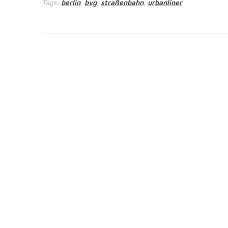
Tags:
berlin
bvg
straßenbahn
urbanliner
,
,
,