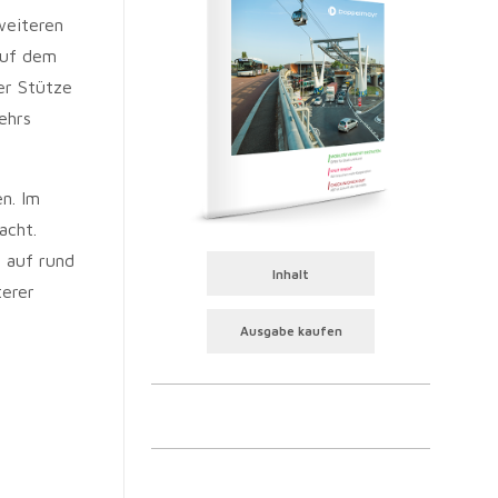
weiteren
auf dem
er Stütze
ehrs
n. Im
acht.
 auf rund
Inhalt
terer
Ausgabe kaufen