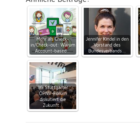
Mehr als Check-
Jennifer Kindel in den
in/Check-out: Warum
Vorstand des
Account-based…
Bundesverbands…
16. Stuttgarter
ÖPNV-Forum
diskutiert die
Zukunft…