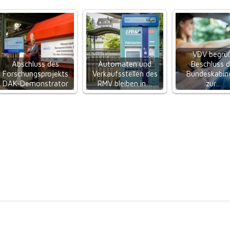
VDV begrü
Abschluss des
Automaten und
Beschluss 
Forschungsprojekts
Verkaufsstellen des
Bundeskabin
DAK‑Demonstrator
RMV bleiben in…
zur…