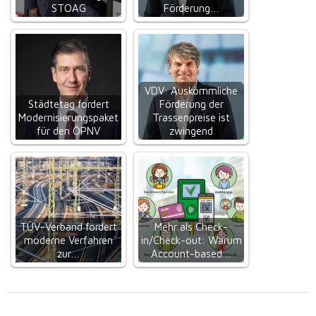
STOAG
Förderung…
VDV: Auskömmliche
Städtetag fordert
Förderung der
Modernisierungspaket
Trassenpreise ist
für den ÖPNV
zwingend
TÜV-Verband fordert
Mehr als Check-
moderne Verfahren
in/Check-out: Warum
zur…
Account-based…