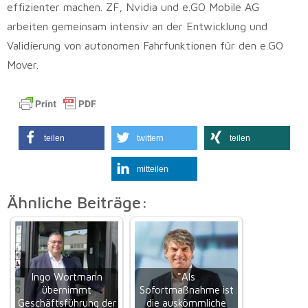
effizienter machen. ZF, Nvidia und e.GO Mobile AG
arbeiten gemeinsam intensiv an der Entwicklung und
Validierung von autonomen Fahrfunktionen für den e.GO
Mover.
teilen
twittern
teilen
mitteilen
Ähnliche Beiträge:
Ingo Wortmann
"Als
übernimmt
Sofortmaßnahme ist
Geschäftsführung der
die auskömmliche