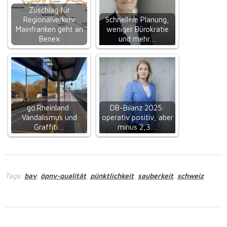
Zuschlag für
Regionalverkehr
Schnellere Planung,
Mainfranken geht an
weniger Bürokratie
Benex
und mehr…
go.Rheinland:
DB-Bilanz 2025:
Vandalismus und
operativ positiv, aber
Graffiti…
minus 2,3…
Tags:
bav
öpnv-qualität
pünktlichkeit
sauberkeit
schweiz
,
,
,
,