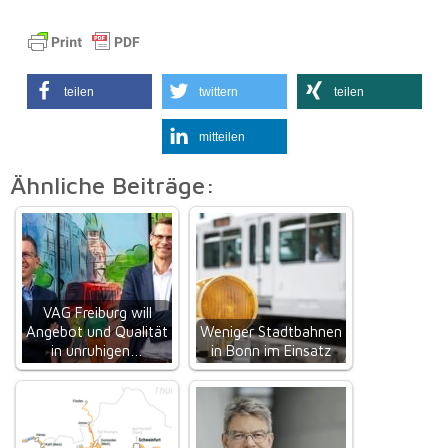
teilen
twittern
teilen
mitteilen
Ähnliche Beiträge:
VAG Freiburg will
Angebot und Qualität
Weniger Stadtbahnen
in unruhigen…
in Bonn im Einsatz