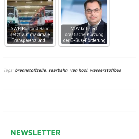
SWB Bus und Bahn
VDV kritisiert
setzt auf maximale
drastische Kürzung
Transparenz und…
der E-Bus-Förderung
Tags:
brennstoffzelle
saarbahn
van hool
wasserstoffbus
,
,
,
NEWSLETTER