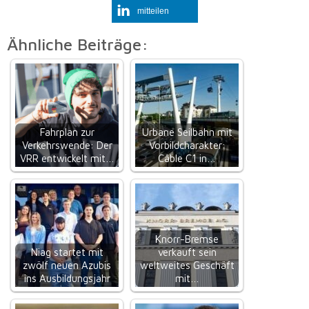
mitteilen
Ähnliche Beiträge:
Fahrplan zur
Urbane Seilbahn mit
Verkehrswende: Der
Vorbildcharakter:
VRR entwickelt mit…
Câble C1 in…
Knorr-Bremse
Niag startet mit
verkauft sein
zwölf neuen Azubis
weltweites Geschäft
ins Ausbildungsjahr
mit…