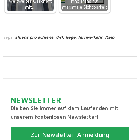
weltweites Geschäft
InnoTrans für
mit…
maximale Sichtbarkeit
Tags:
allianz pro schiene
dirk flege
fernverkehr
Italo
,
,
,
NEWSLETTER
Bleiben Sie immer auf dem Laufenden mit
unserem kostenlosen Newsletter!
Zur Newsletter-Anmeldung