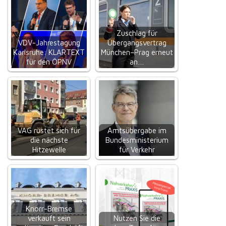
Zuschlag für
VDV-Jahrestagung
Übergangsvertrag
Karlsruhe: KLARTEXT
München–Prag erneut
für den ÖPNV
an…
VAG rüstet sich für
Amtsübergabe im
die nächste
Bundesministerium
Hitzewelle
für Verkehr
Knorr-Bremse
verkauft sein
Nutzen Sie die