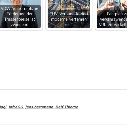
VDV: Auskömmliche
Förderung der
TÜV-Verband fordert
Fahrplan z
Trassenpreise ist
moderne Verfahren
Verkehrswende
zwingend
zur…
VRR entwickel
Nagl
InfraGO
jens bergmann
Ralf Thieme
,
,
,