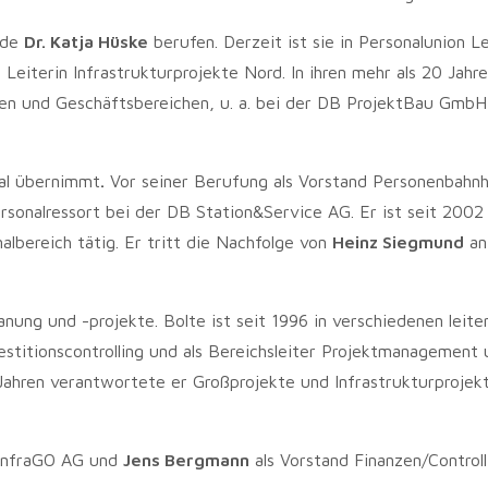
rde
Dr. Katja Hüske
berufen. Derzeit ist sie in Personalunion Le
Leiterin Infrastrukturprojekte Nord. In ihren mehr als 20 Jahre
en und Geschäftsbereichen, u. a. bei der DB ProjektBau GmbH
nal übernimmt
.
Vor seiner Berufung als Vorstand Personenbahnh
sonalressort bei der DB Station&Service AG. Er ist seit 2002
lbereich tätig. Er tritt die Nachfolge von
Heinz Siegmund
an
anung und -projekte. Bolte ist seit 1996 in verschiedenen leit
vestitionscontrolling und als Bereichsleiter Projektmanagement
ahren verantwortete er Großprojekte und Infrastrukturprojekt
 InfraGO AG und
Jens Bergmann
als Vorstand Finanzen/Controll