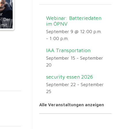
ur
Webinar: Batteriedaten
: Der
im ÖPNV
t mit…
September 9 @ 12:00 p.m.
-
1:00 p.m.
IAA Transportation
September 15
-
September
20
security essen 2026
September 22
-
September
25
Alle Veranstaltungen anzeigen