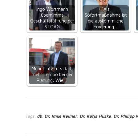
Ingo Wortmann
"Als
übernimmt
Sofortmaßnahme ist
Geschäftsführung der
die auskömmliche
STOAG
Förderung…
Mehr Platz fürs Rad,
mehr Tempo bei der
Planung: Wie…
Tags:
db
Dr. Imke Kellner
Dr. Katja Hüske
Dr. Philipp 
,
,
,