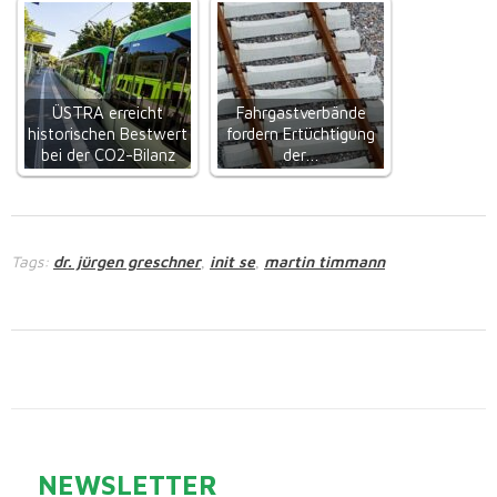
ÜSTRA erreicht
Fahrgastverbände
historischen Bestwert
fordern Ertüchtigung
bei der CO2-Bilanz
der…
Tags:
dr. jürgen greschner
init se
martin timmann
,
,
NEWSLETTER