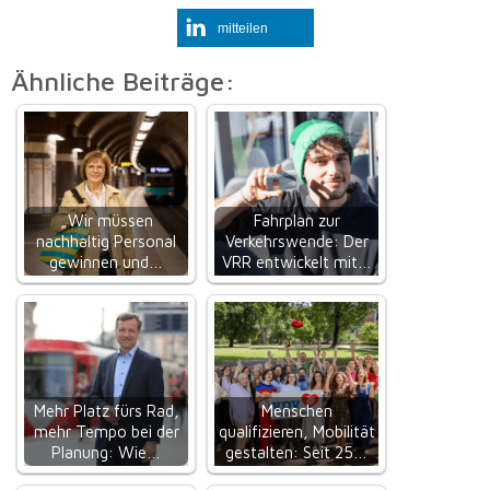
mitteilen
Ähnliche Beiträge:
„Wir müssen
Fahrplan zur
nachhaltig Personal
Verkehrswende: Der
gewinnen und…
VRR entwickelt mit…
Mehr Platz fürs Rad,
Menschen
mehr Tempo bei der
qualifizieren, Mobilität
Planung: Wie…
gestalten: Seit 25…