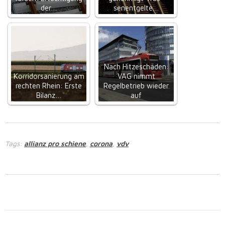
der…
senent­gel­te…
Nach Hitzeschäden:
Korridorsanierung am
VAG nimmt
rechten Rhein: Erste
Regelbetrieb wieder
Bilanz…
auf
Tags:
allianz pro schiene
corona
vdv
,
,