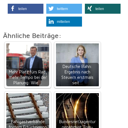
teilen
twittern
teilen
mitteilen
Ähnliche Beiträge:
Deutsche Bahn:
Mehr Platz fürs Rad,
Ergebnis nach
mehr Tempo bei der
Steuern erstmals
Planung: Wie…
seit…
Fahrgastverbände
Bundesnetzagentur
fordern Ertüchtigung
ge­neh­migt Tras­