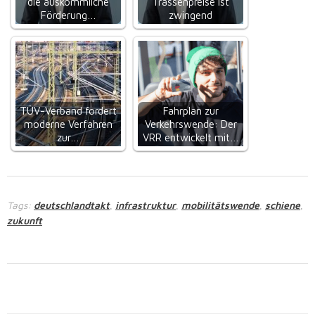
die auskömmliche
Trassenpreise ist
Förderung…
zwingend
TÜV-Verband fordert
Fahrplan zur
moderne Verfahren
Verkehrswende: Der
zur…
VRR entwickelt mit…
Tags:
deutschlandtakt
infrastruktur
mobilitätswende
schiene
,
,
,
,
zukunft