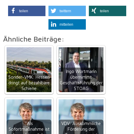
teilen
twittern
teilen
mitteilen
Ähnliche Beiträge:
Ingo Wortmann
Sonder-VMK: Hessen
übernimmt
dringt auf bezahlbare
Geschäftsführung der
Schiene
STOAG
"Als
VDV: Auskömmliche
Sofortmaßnahme ist
Förderung der